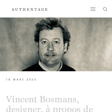
Aller
au
contenu
18 MARS 2025
Vincent Bosmans,
designer, à propos de